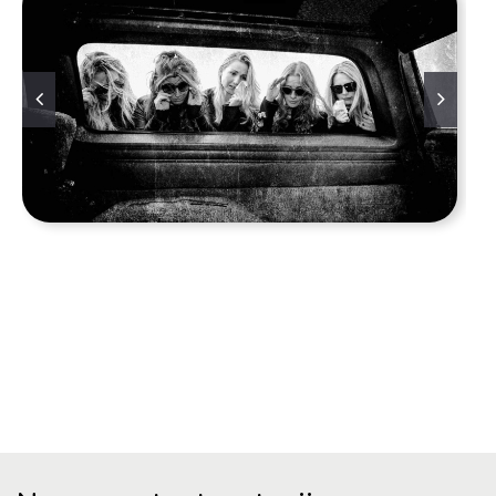
Mijn Klanten
Alphen aan den Rijn Bodegraven Boskoop Capelle aan den IJssel Delft, Den Haag Moerkapelle Moordrecht Gouda Gouderak Hazerswoude-Dorp Hazerswoude-Rijndijk Haastrecht Koudekerk aan den Rijn Krimpen aan den IJssel Leiden Leiderdorp Leidschendam Voorburg Lisse Maassluis Nieuwkoop Utrecht Nieuwveen Nieuwerkerk aan den IJssel Noordwijk Nootdorp Noordwijkerhout Oegstgeest Ouderkerk aan den IJssel Pijnacker-Nootdorp Papendrecht Reeuwijk Ridderkerk Rijswijk Rotterdam Schiedam Schoonhoven Stolwijk Ter Aar Vlaardingen Vlist Voorschoten Waddinxveen Wassenaar Wateringen Zoetermeer Zoeterwoude Zuidplas Zevenhuizen Amsterdam Zakelijk Privé Business Private Bedrijfsfotografie Familiefoto Gezinsfoto Portret Portretfoto Filmisch Filmfoto Website Fotografie Fotoshoot Locatie Themafotografie Intakegesprek Voorgesprek Thema.